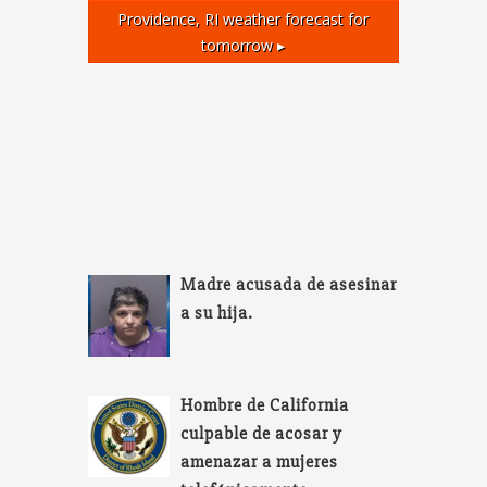
Providence, RI
weather forecast for
tomorrow ▸
Madre acusada de asesinar
a su hija.
Hombre de California
culpable de acosar y
amenazar a mujeres