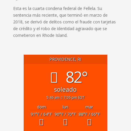
Esta es la cuarta condena federal de Fellela. Su
sentencia más reciente, que terminó en marzo de
2018, se derivó de delitos como el fraude con tarjetas
de crédito y el robo de identidad agravado que se
cometieron en Rhode Island.
PROVIDENCE, RI
82°
soleado
5:46 am
7:55 pm EDT
dom
lun
mar
91
°F
/ 64
°F
90
°F
/ 70
°F
88
°F
/ 66
°F