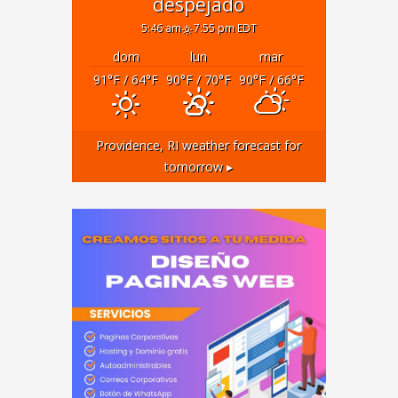
despejado
5:46 am
7:55 pm EDT
dom
lun
mar
91
°F
/ 64
°F
90
°F
/ 70
°F
90
°F
/ 66
°F
Providence, RI
weather forecast for
tomorrow ▸