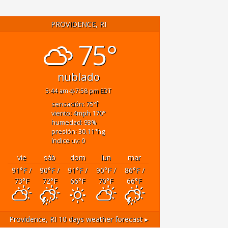
PROVIDENCE, RI
75°
nublado
5:44 am
7:58 pm EDT
sensación: 75
°f
viento: 4
mph
170
°
humedad: 93
%
presión: 30.11
"hg
índice uv: 0
vie
sáb
dom
lun
mar
91
°F
/
90
°F
/
91
°F
/
90
°F
/
86
°F
/
73
°F
72
°F
66
°F
70
°F
66
°F
Providence, RI
10 days weather forecast ▸