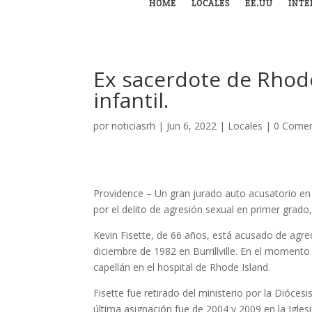
HOME
LOCALES
EE.UU
INTE
Ex sacerdote de Rhod
infantil.
por
noticiasrh
|
Jun 6, 2022
|
Locales
|
0 Comen
Providence – Un gran jurado auto acusatorio en
por el delito de agresión sexual en primer grado,
Kevin Fisette, de 66 años, está acusado de agre
diciembre de 1982 en Burrillville. En el momento
capellán en el hospital de Rhode Island.
Fisette fue retirado del ministerio por la Diócesi
última asignación fue de 2004 y 2009 en la Igles