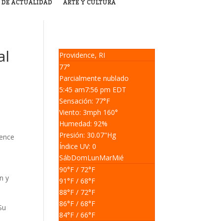
 DE ACTUALIDAD
ARTE Y CULTURA
al
Providence, RI
77°
Parcialmente nublado
5:45 am
7:56 pm EDT
Sensación: 77
°F
Viento: 3
mph
160
°
Humedad: 92
%
Presión: 30.07
"Hg
dence
Índice UV: 0
Sáb
Dom
Lun
Mar
Mié
90
°F
/ 72
°F
n y
91
°F
/ 68
°F
88
°F
/ 72
°F
86
°F
/ 68
°F
Su
84
°F
/ 66
°F