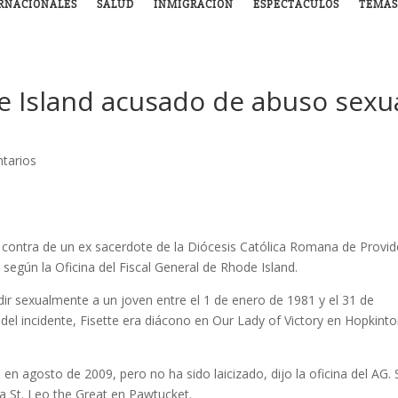
RNACIONALES
SALUD
INMIGRACIÓN
ESPECTÁCULOS
TEMAS
e Island acusado de abuso sexu
tarios
 contra de un ex sacerdote de la Diócesis Católica Romana de Provi
 según la Oficina del Fiscal General de Rhode Island.
dir sexualmente a un joven entre el 1 de enero de 1981 y el 31 de
 del incidente, Fisette era diácono en Our Lady of Victory en Hopkinto
s en agosto de 2009, pero no ha sido laicizado, dijo la oficina del AG. 
ia St. Leo the Great en Pawtucket.