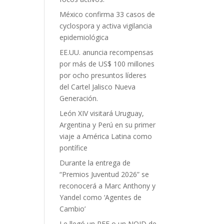
México confirma 33 casos de
cyclospora y activa vigilancia
epidemiológica
EE.UU. anuncia recompensas
por más de US$ 100 millones
por ocho presuntos líderes
del Cartel Jalisco Nueva
Generación.
León XIV visitará Uruguay,
Argentina y Perú en su primer
viaje a América Latina como
pontífice
Durante la entrega de
“Premios Juventud 2026” se
reconocerá a Marc Anthony y
Yandel como ‘Agentes de
Cambio’
Le llegó un RFE o un NOID de