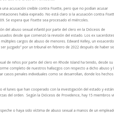
a una acusación creíble contra Fisette, pero que no podían acusar
mitaciones había expirado. No está claro si la acusación contra Fiset
9. Se espera que Fisette sea procesado el miércoles.
ón del abuso sexual infantil por parte del clero en la Diócesis de
usados ​​desde que comenzó la revisión del estado. Los ex sacerdote
​de múltiples cargos de abuso de menores. Edward Kelley, un exsacerd
 ser juzgado” por un tribunal en febrero de 2022 después de haber si
xual de niños por parte del clero en Rhode Island ha tenido, desde su
informe completo de nuestros hallazgos con respecto a dicho abuso y 
tar casos penales individuales como se desarrollan, donde los hechos
o el lunes que han cooperado con la investigación del estado y están
rzas del orden.
Según la Diócesis de Providence, hay 15 miembros v
ospeche o haya sido víctima de abuso sexual a manos de un emplead