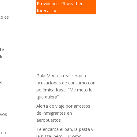
Providence, RI
weather
forecast ▸
te es
s
ote
do
Gala Montes reacciona a
la
acusaciones de consumo con
polémica frase: “Me meto lo
que quiera”
Alerta de viaje por arrestos
de inmigrantes en
ivos
aeropuertos
Te encanta el pan, la pasta y
o o
la pizza, pero… ¿Cómo