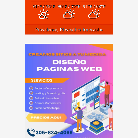
91
°F
/ 73
°F
90
°F
/ 72
°F
91
°F
/ 68
°F
Providence, RI
weather forecast ▸