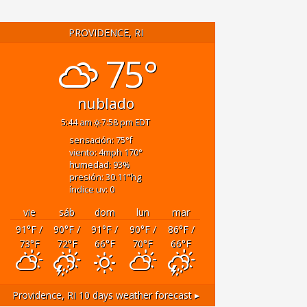
PROVIDENCE, RI
75°
nublado
5:44 am
7:58 pm EDT
sensación: 75
°f
viento: 4
mph
170
°
humedad: 93
%
presión: 30.11
"hg
índice uv: 0
vie
sáb
dom
lun
mar
91
°F
/
90
°F
/
91
°F
/
90
°F
/
86
°F
/
73
°F
72
°F
66
°F
70
°F
66
°F
Providence, RI
10 days weather forecast ▸