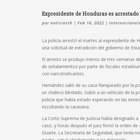
Expresidente de Honduras es arrestado
por
noticiasrh
|
Feb 16, 2022
|
Internacional
La policía arrestó el martes al expresidente de
una solicitud de extradición del gobierno de Es
El arresto se produjo menos de tres semanas d
de señalamientos por parte de fiscales estadou
con narcotraficantes.
Hernández salió de su casa flanqueado por la poli
un chaleco blindado. Subió a un vehículo de la p
policía que había estado esperando en las inmed
escoltando la caravana.
La Corte Suprema de Justicia había designado a
caso, y horas después el juez firmó la orden de 
Duarte. La Secretaría de Seguridad, que tenía r
noche, actuó rápidamente para detenerlo.