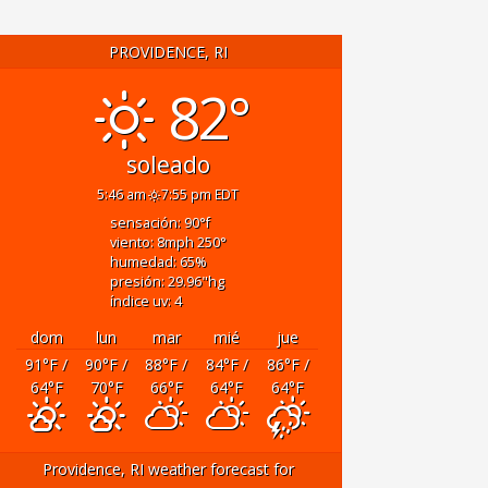
PROVIDENCE, RI
82°
soleado
5:46 am
7:55 pm EDT
sensación: 90
°f
viento: 8
mph
250
°
humedad: 65
%
presión: 29.96
"hg
índice uv: 4
dom
lun
mar
mié
jue
91
°F
/
90
°F
/
88
°F
/
84
°F
/
86
°F
/
64
°F
70
°F
66
°F
64
°F
64
°F
Providence, RI
weather forecast for