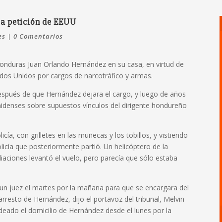
 a petición de EEUU
es
|
0 Comentarios
 Honduras Juan Orlando Hernández en su casa, en virtud de
tados Unidos por cargos de narcotráfico y armas.
espués de que Hernández dejara el cargo, y luego de años
nidenses sobre supuestos vínculos del dirigente hondureño
cía, con grilletes en las muñecas y los tobillos, y vistiendo
olicía que posteriormente partió. Un helicóptero de la
iaciones levantó el vuelo, pero parecía que sólo estaba
 un juez el martes por la mañana para que se encargara del
arresto de Hernández, dijo el portavoz del tribunal, Melvin
odeado el domicilio de Hernández desde el lunes por la