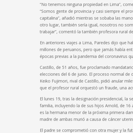
“No tenemos ninguna propiedad en Lima”, coment
“Somos gente de provincia y casi siempre el pro
capitalina”, añadió mientras se sobaba las manos 
otro lugar, también sería igual, nosotros no so
trabajar”, comentó la también profesora rural d
En anteriores viajes a Lima, Paredes dijo que ha
millones de peruanos, pero que jamás había entra
épocas previas a la pandemia del coronavirus 
Castillo, de 51 años, fue proclamado mandatario
elecciones del 6 de junio. El proceso normal de 
Keiko Fujimori, rival de Castillo, pidió anular m
que el profesor rural orquestó un fraude, una a
El lunes 19, tras la designación presidencial, 
familia, incluyendo la de sus hijos Arnold, de 1
es la hermana menor de la próxima primera dam
madre de ambas murió a causa de cáncer uterin
El padre se comprometió con otra mujer y la 