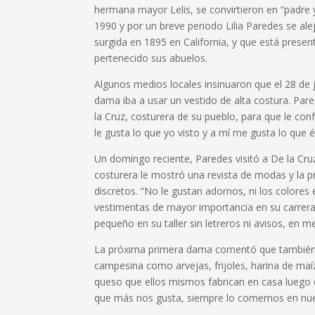
hermana mayor Lelis, se convirtieron en “padre 
1990 y por un breve periodo Lilia Paredes se ale
surgida en 1895 en California, y que está presen
pertenecido sus abuelos.
Algunos medios locales insinuaron que el 28 de ju
dama iba a usar un vestido de alta costura. Par
la Cruz, costurera de su pueblo, para que le con
le gusta lo que yo visto y a mí me gusta lo que él 
Un domingo reciente, Paredes visitó a De la Cruz 
costurera le mostró una revista de modas y la 
discretos. “No le gustan adornos, ni los colore
vestimentas de mayor importancia en su carrer
pequeño en su taller sin letreros ni avisos, en med
La próxima primera dama comentó que también l
campesina como arvejas, frijoles, harina de m
queso que ellos mismos fabrican en casa luego 
que más nos gusta, siempre lo comemos en nues