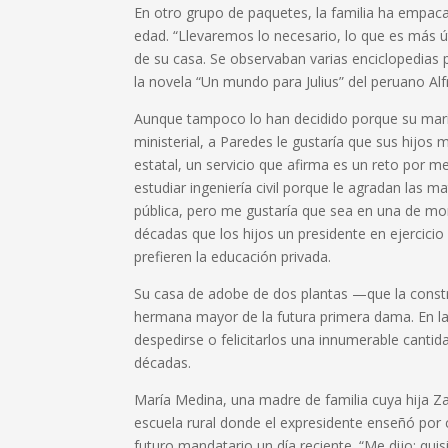
En otro grupo de paquetes, la familia ha empac
edad. “Llevaremos lo necesario, lo que es más úti
de su casa. Se observaban varias enciclopedias 
la novela “Un mundo para Julius” del peruano Al
Aunque tampoco lo han decidido porque su mar
ministerial, a Paredes le gustaría que sus hijos
estatal, un servicio que afirma es un reto por 
estudiar ingeniería civil porque le agradan las 
pública, pero me gustaría que sea en una de monj
décadas que los hijos un presidente en ejercici
prefieren la educación privada.
Su casa de adobe de dos plantas —que la const
hermana mayor de la futura primera dama. En la
despedirse o felicitarlos una innumerable canti
décadas.
María Medina, una madre de familia cuya hija Za
escuela rural donde el expresidente enseñó por 
futuro mandatario un día reciente. “Me dijo: qui