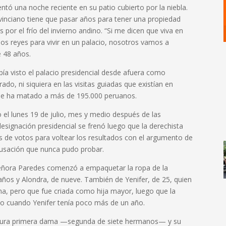
ó una noche reciente en su patio cubierto por la niebla.
vinciano tiene que pasar años para tener una propiedad
por el frío del invierno andino. “Si me dicen que viva en
mos reyes para vivir en un palacio, nosotros vamos a
e 48 años.
bía visto el palacio presidencial desde afuera como
do, ni siquiera en las visitas guiadas que existían en
que ha matado a más de 195.000 peruanos.
 el lunes 19 de julio, mes y medio después de las
designación presidencial se frenó luego que la derechista
iles de votos para voltear los resultados con el argumento de
cusación que nunca pudo probar.
la señora Paredes comenzó a empaquetar la ropa de la
6 años y Alondra, de nueve. También de Yenifer, de 25, quien
a, pero que fue criada como hija mayor, luego que la
o cuando Yenifer tenía poco más de un año.
futura primera dama —segunda de siete hermanos— y su