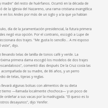
y madre” del resto de huérfanos. Ocurrió en la década de
jó de la Iglesia del Nazareno, una rama cristiana evangélica
te en los Andes por más de un siglo y a la que ya habían
lio, día de la juramentación presidencial, la futura primera
edes negó esa opción. Por el contrario, escogió a Lupe de
feccionara dos trajes. “Me gusta lo sencillo… A mi esposo
viste”, dijo.
llevando telas de lanilla de tonos café y verde. La
próxima primera dama escogió los modelos de dos trajes
s escandalosos”, comentó días después De la Cruz cosía las
a acompañada de su madre, de 86 años, y un perro
io de telas, tijeras y reglas.
levará algunas bolsas con alimentos de su dieta
aíz tierno —llamada localmente chochoca— y un poco de
de ordeñar a sus vacas por la madrugada. “El queso es lo
tros desayunos”, dijo Yenifer.