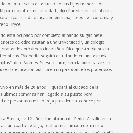
ado los materiales de estudio de sus hijos menores de
l para nosotros en la ciudad”, dijo Paredes en la biblioteca
para escolares de educación primaria, libros de economía y
fredo Bryce.
ido está ocupado por completo afinando su gabinete
 menores de edad asistan a una universidad y un colegio
mejorar en los próximos cinco años. Dice que Arnold busca
matemáticas. “Alondrita seguirá estudiando en una escuela
itas”, dijo Paredes. Si eso ocurre, será la primera vez en
o usen la educación pública en un país donde los poderosos
ruyó en más de 20 años— quedará al cuidado de la
s últimas semanas han llegado a su puerta para
dad de personas que la pareja presidencial conoce por
ira Banda, de 12 años, fue alumna de Pedro Castillo en la
casi un cuarto de siglo, recibió una llamada del mismo
siera que venga por favor a la juramentación a Lima”, relató