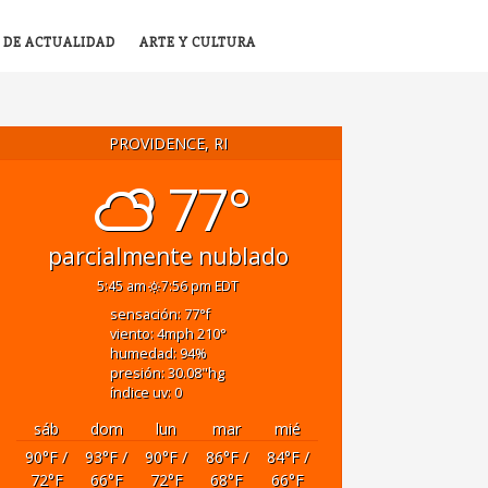
 DE ACTUALIDAD
ARTE Y CULTURA
PROVIDENCE, RI
77°
parcialmente nublado
5:45 am
7:56 pm EDT
sensación: 77
°f
viento: 4
mph
210
°
humedad: 94
%
presión: 30.08
"hg
índice uv: 0
sáb
dom
lun
mar
mié
90
°F
/
93
°F
/
90
°F
/
86
°F
/
84
°F
/
72
°F
66
°F
72
°F
68
°F
66
°F