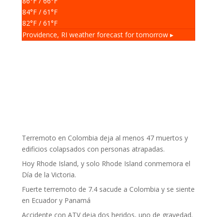
86
°F
/ 66
°F
84
°F
/ 61
°F
82
°F
/ 61
°F
Providence, RI
weather forecast for tomorrow ▸
Terremoto en Colombia deja al menos 47 muertos y
edificios colapsados con personas atrapadas.
Hoy Rhode Island, y solo Rhode Island conmemora el
Día de la Victoria.
Fuerte terremoto de 7.4 sacude a Colombia y se siente
en Ecuador y Panamá
Accidente con ATV deja dos heridos, uno de gravedad.