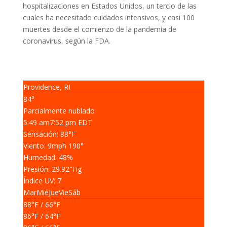
hospitalizaciones en Estados Unidos, un tercio de las
cuales ha necesitado cuidados intensivos, y casi 100
muertes desde el comienzo de la pandemia de
coronavirus, según la FDA.
Providence, RI
84°
Parcialmente nublado
5:49 am
7:52 pm EDT
Sensación: 88
°F
Viento: 9
mph
190
°
Humedad: 48
%
Presión: 29.92
"Hg
Índice UV: 7
Mar
Mié
Jue
Vie
Sáb
88
°F
/ 66
°F
86
°F
/ 64
°F