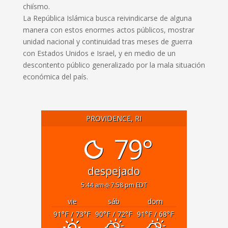
chiísmo.
La República Islámica busca reivindicarse de alguna
manera con estos enormes actos públicos, mostrar
unidad nacional y continuidad tras meses de guerra
con Estados Unidos e Israel, y en medio de un
descontento público generalizado por la mala situación
económica del país.
PROVIDENCE, RI
79°
despejado
5:44 am
7:58 pm EDT
vie
sáb
dom
91
°F
/ 73
°F
90
°F
/ 72
°F
91
°F
/ 68
°F