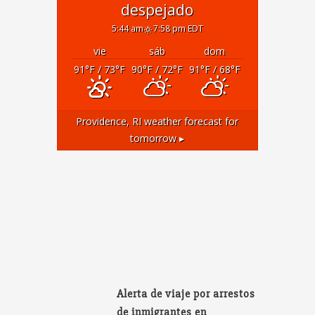
despejado
5:44 am
7:58 pm EDT
vie
sáb
dom
91
°F
/ 73
°F
90
°F
/ 72
°F
91
°F
/ 68
°F
Providence, RI
weather forecast for
tomorrow ▸
Alerta de viaje por arrestos
de inmigrantes en