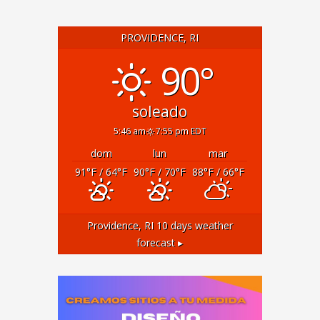
PROVIDENCE, RI
90°
soleado
5:46 am
7:55 pm EDT
dom
lun
mar
91
°F
/ 64
°F
90
°F
/ 70
°F
88
°F
/ 66
°F
Providence, RI
10 days weather
forecast ▸