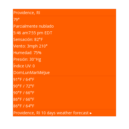
Providence, RI
79°
Parcialmente nublado
5:46 am
7:55 pm EDT
Sensación: 82
°F
Viento: 3
mph
210
°
Humedad: 75
%
Presión: 30
"Hg
Índice UV: 0
Dom
Lun
Mar
Mié
Jue
91
°F
/ 64
°F
90
°F
/ 72
°F
90
°F
/ 66
°F
86
°F
/ 66
°F
86
°F
/ 64
°F
Providence, RI
10 days weather forecast ▸