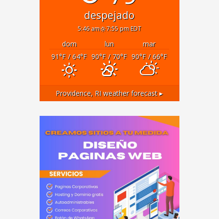
despejado
5:46 am
7:55 pm EDT
dom
lun
mar
91
°F
/ 64
°F
90
°F
/ 70
°F
90
°F
/ 66
°F
Providence, RI
weather forecast ▸