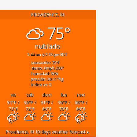
PROVIDENCE, RI
75°
nublado
5:44 am
7:58 pm EDT
sensación: 75
°f
viento: 6
mph
200
°
humedad: 93
%
presión: 30.11
"hg
índice uv: 0
vie
sáb
dom
lun
mar
91
°F
/
90
°F
/
91
°F
/
90
°F
/
86
°F
/
73
°F
72
°F
66
°F
70
°F
66
°F
Providence, RI
10 days weather forecast ▸