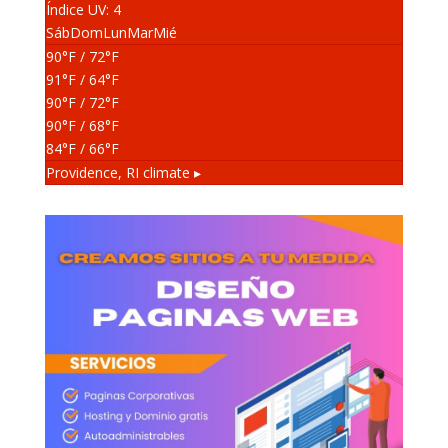
Índice UV: 4
Sáb
Dom
Lun
Mar
Mié
90
°F
/ 72
°F
91
°F
/ 64
°F
90
°F
/ 72
°F
90
°F
/ 68
°F
84
°F
/ 66
°F
Providence, RI
climate ▸