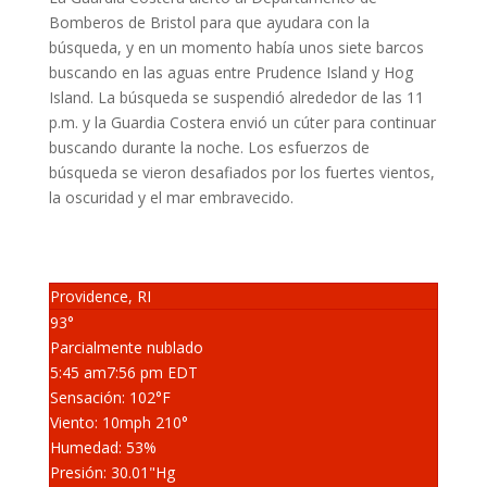
Bomberos de Bristol para que ayudara con la
búsqueda, y en un momento había unos siete barcos
buscando en las aguas entre Prudence Island y Hog
Island. La búsqueda se suspendió alrededor de las 11
p.m. y la Guardia Costera envió un cúter para continuar
buscando durante la noche. Los esfuerzos de
búsqueda se vieron desafiados por los fuertes vientos,
la oscuridad y el mar embravecido.
Providence, RI
93°
Parcialmente nublado
5:45 am
7:56 pm EDT
Sensación: 102
°F
Viento: 10
mph
210
°
Humedad: 53
%
Presión: 30.01
"Hg