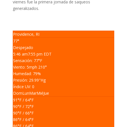
viernes fue la primera jornada de saqueos
generalizados.
Providence, RI
77°
Despejado
5:46 am
7:55 pm EDT
Sensación: 77
°F
Viento: 5
mph
210
°
Humedad: 79
%
Presión: 29.99
"Hg
Índice UV: 0
Dom
Lun
Mar
Mié
Jue
91
°F
/ 64
°F
90
°F
/ 72
°F
90
°F
/ 66
°F
86
°F
/ 64
°F
86
°F
/ 64
°F