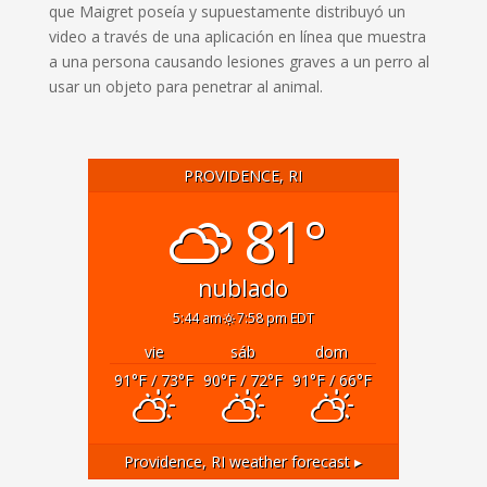
que Maigret poseía y supuestamente distribuyó un
video a través de una aplicación en línea que muestra
a una persona causando lesiones graves a un perro al
usar un objeto para penetrar al animal.
PROVIDENCE, RI
81°
nublado
5:44 am
7:58 pm EDT
vie
sáb
dom
91
°F
/ 73
°F
90
°F
/ 72
°F
91
°F
/ 66
°F
Providence, RI
weather forecast ▸