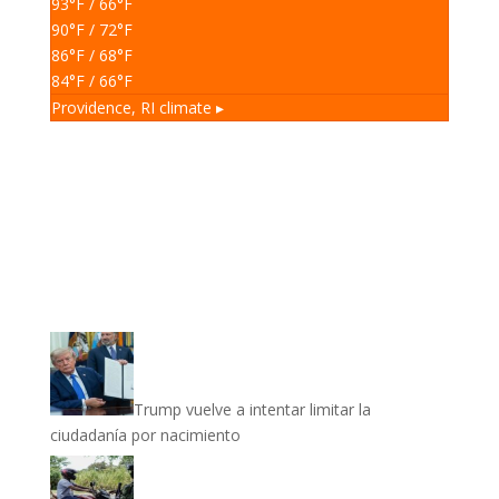
93
°F
/ 66
°F
90
°F
/ 72
°F
86
°F
/ 68
°F
84
°F
/ 66
°F
Providence, RI
climate ▸
Trump vuelve a intentar limitar la
ciudadanía por nacimiento