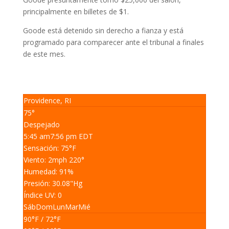
principalmente en billetes de $1.
Goode está detenido sin derecho a fianza y está
programado para comparecer ante el tribunal a finales
de este mes.
Providence, RI
75°
Despejado
5:45 am
7:56 pm EDT
Sensación: 75
°F
Viento: 2
mph
220
°
Humedad: 91
%
Presión: 30.08
"Hg
Índice UV: 0
Sáb
Dom
Lun
Mar
Mié
90
°F
/ 72
°F