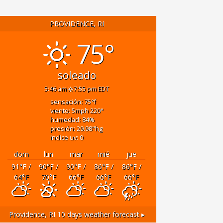
PROVIDENCE, RI
75°
soleado
5:46 am
7:55 pm EDT
sensación: 75
°f
viento: 5
mph
220
°
humedad: 84
%
presión: 29.98
"hg
índice uv: 0
dom
lun
mar
mié
jue
91
°F
/
90
°F
/
90
°F
/
86
°F
/
86
°F
/
64
°F
70
°F
66
°F
66
°F
66
°F
Providence, RI
10 days weather forecast ▸