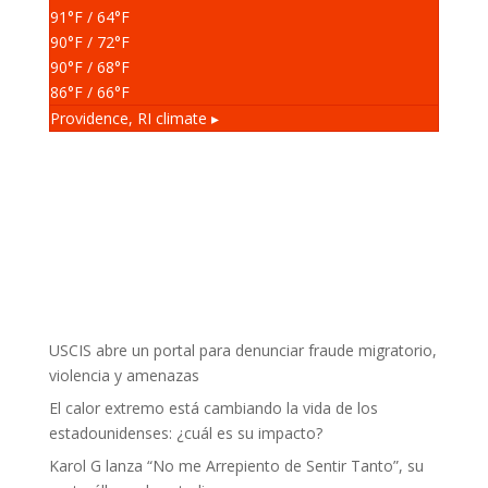
91
°F
/ 64
°F
90
°F
/ 72
°F
90
°F
/ 68
°F
86
°F
/ 66
°F
Providence, RI
climate ▸
USCIS abre un portal para denunciar fraude migratorio,
violencia y amenazas
El calor extremo está cambiando la vida de los
estadounidenses: ¿cuál es su impacto?
Karol G lanza “No me Arrepiento de Sentir Tanto”, su