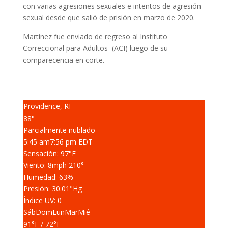
con varias agresiones sexuales e intentos de agresión
sexual desde que salió de prisión en marzo de 2020.
Martínez fue enviado de regreso al Instituto
Correccional para Adultos (ACI) luego de su
comparecencia en corte.
Providence, RI
88°
Parcialmente nublado
5:45 am
7:56 pm EDT
Sensación: 97
°F
Viento: 8
mph
210
°
Humedad: 63
%
Presión: 30.01
"Hg
Índice UV: 0
Sáb
Dom
Lun
Mar
Mié
91
°F
/ 72
°F