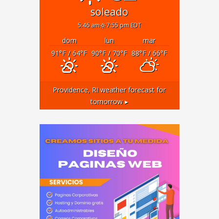
soleado
5:46 am
7:55 pm EDT
dom
lun
mar
91
°F
/ 64
°F
90
°F
/ 70
°F
88
°F
/ 66
°F
Providence, RI
weather forecast for
tomorrow ▸