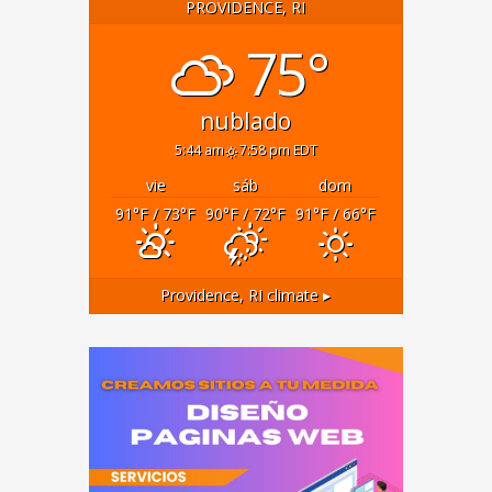
PROVIDENCE, RI
75°
nublado
5:44 am
7:58 pm EDT
vie
sáb
dom
91
°F
/ 73
°F
90
°F
/ 72
°F
91
°F
/ 66
°F
Providence, RI
climate ▸