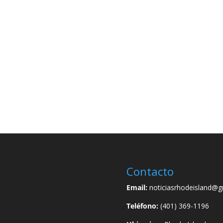
Contacto
Email:
noticiasrhodeisland@g
Teléfono:
(401) 369-1196