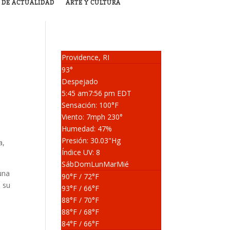
 DE ACTUALIDAD
ARTE Y CULTURA
Providence, RI
93°
Despejado
5:45 am
7:56 pm EDT
Sensación: 100
°F
Viento: 7
mph
230
°
Humedad: 47
%
Presión: 30.03
"Hg
a,
Índice UV: 8
Sáb
Dom
Lun
Mar
Mié
 una
90
°F
/ 72
°F
a su
93
°F
/ 66
°F
88
°F
/ 70
°F
88
°F
/ 68
°F
84
°F
/ 66
°F