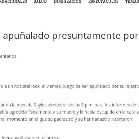
RNACIONALES
SALUD
INMIGRACIÓN
ESPECTÁCULOS
TEMAS
 apuñalado presuntamente por
entarios
a un hospital local el viernes, luego de ser apuñalado por su hijastr
iar en la Avenida Sayles alrededor de las 8 p.m. para los informes de
había agredido físicamente a su madre y le había escupido en la cara 
ina, momento en el que su padrastro y su hermanastro intentaron
 fuera apuñalado en el brazo.