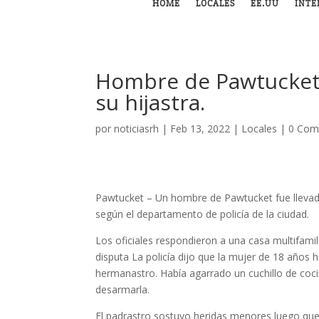
HOME
LOCALES
EE.UU
INTE
Hombre de Pawtucket
su hijastra.
por
noticiasrh
|
Feb 13, 2022
|
Locales
|
0 Com
Pawtucket – Un hombre de Pawtucket fue llevado 
según el departamento de policía de la ciudad.
Los oficiales respondieron a una casa multifamil
disputa La policía dijo que la mujer de 18 años 
hermanastro. Había agarrado un cuchillo de coc
desarmarla.
El padrastro sostuvo heridas menores luego que