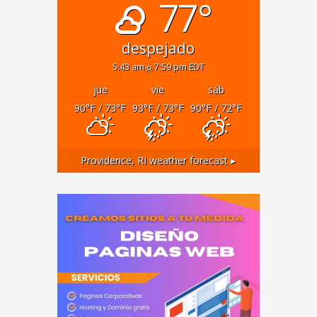
77°
despejado
5:43 am
7:59 pm EDT
jue
vie
sáb
90
°F
/ 73
°F
93
°F
/ 73
°F
90
°F
/ 72
°F
Providence, RI
weather forecast ▸