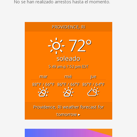
No se han realizado arrestos hasta el momento.
PROVIDENCE, RI
72°
soleado
5:49 am
7:52 pm EDT
mar
mié
jue
88
°F
/ 66
°F
86
°F
/ 66
°F
86
°F
/ 64
°F
Providence, RI
weather forecast for
tomorrow ▸