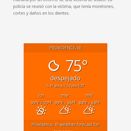
policía se reunió con la víctima, que tenía moretones,
cortes y daños en los dientes.
PROVIDENCE, RI
75°
despejado
5:47 am
7:54 pm EDT
lun
mar
mié
90
°F
/ 70
°F
90
°F
/ 66
°F
84
°F
/ 64
°F
Providence, RI
weather forecast for