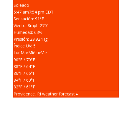
Soleado
5:47 am
7:54 pm EDT
Sensación: 91
°F
Viento: 8
mph
270
°
Humedad: 63
%
Presión: 29.92
"Hg
Índice UV: 5
Lun
Mar
Mié
Jue
Vie
90
°F
/ 70
°F
88
°F
/ 64
°F
86
°F
/ 66
°F
84
°F
/ 63
°F
82
°F
/ 61
°F
Providence, RI
weather forecast ▸