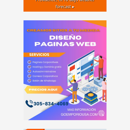
forecast ▸