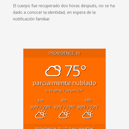
El cuerpo fue recuperado dos horas después, no se ha
dado a conocer la identidad, en espera de la
notificación familiar.
PROVIDENCE, RI
75°
parcialmente nublado
5:43 am
7:59 pm EDT
jue
vie
sáb
90
°F
/ 73
°F
93
°F
/ 73
°F
90
°F
/ 72
°F
Providence, RI
10 days weather