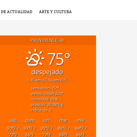
 DE ACTUALIDAD
ARTE Y CULTURA
PROVIDENCE, RI
75°
despejado
5:45 am
7:56 pm EDT
sensación: 75
°f
viento: 2
mph
220
°
humedad: 91
%
presión: 30.08
"hg
índice uv: 0
sáb
dom
lun
mar
mié
90
°F
/
93
°F
/
90
°F
/
86
°F
/
84
°F
/
72
°F
66
°F
72
°F
68
°F
66
°F