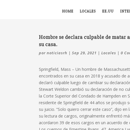
HOME
LOCALES
EE.UU
INTE
Hombre se declara culpable de matar a
su casa.
por
noticiasrh
|
Sep 29, 2021
|
Locales
|
0 Co
Springfield, Mass – Un hombre de Massachusett
encontrados en su casa en 2018 y acusado de ag
declaró culpable luego de cambiar su declaración
Stewart Weldon cambió su declaración de no cul
la Corte Superior del Condado de Hampden en Spr
residente de Springfield de 44 años se produjo 
su juicio. “Solo quiero cerrar este caso”, dijo e
su lectura de cargos, originalmente enfrentó má
acordaron 39 de esos cargos en un acuerdo de cu
Los cuerpos de Ernestine Ryans, 47, America Lyd