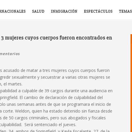
RNACIONALES
SALUD
INMIGRACIÓN
ESPECTÁCULOS
TEMAS
 3 mujeres cuyos cuerpos fueron encontrados en
mentarios
s acusado de matar a tres mujeres cuyos cuerpos fueron
redir sexualmente y secuestrar a varias otras mujeres se
, el martes.
pabilidad a culpable de 39 cargos durante una audiencia en
ingfield. El cambio de declaración de culpabilidad del
solo unas semanas antes de que se programara el inicio de
n la corte. Weldon, quien ha estado detenido sin fianza desde
s de 50 cargos criminales, pero sus abogados y fiscales
lpabilidad. Será sentenciado el jueves.
en, 34, ambos de Springfield, y Kayla Escalante, 27, de la