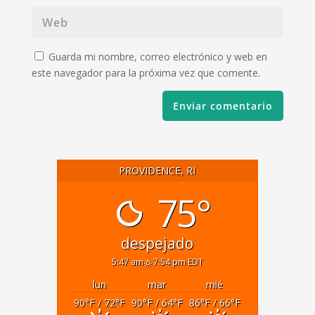
Guarda mi nombre, correo electrónico y web en
este navegador para la próxima vez que comente.
PROVIDENCE, RI
75°
despejado
5:47 am
7:54 pm EDT
lun
mar
mié
90
°F
/ 72
°F
90
°F
/ 64
°F
86
°F
/ 66
°F