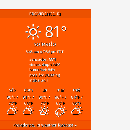
PROVIDENCE, RI
81°
soleado
5:45 am
7:56 pm EDT
sensación: 88
°f
viento: 4
mph
240
°
humedad: 84
%
presión: 30.09
"hg
índice uv: 1
sáb
dom
lun
mar
mié
90
°F
/
91
°F
/
90
°F
/
86
°F
/
84
°F
/
72
°F
66
°F
72
°F
68
°F
66
°F
Providence, RI
weather forecast ▸