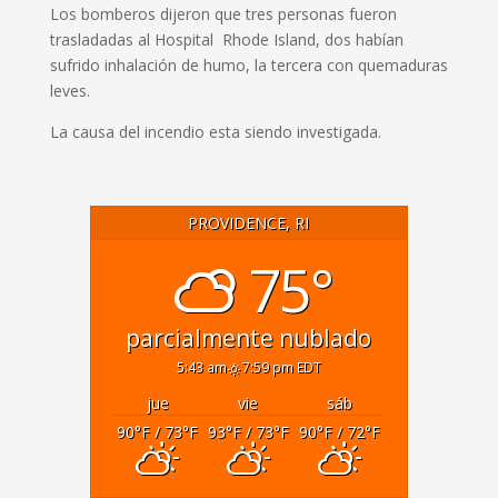
Los bomberos dijeron que tres personas fueron
trasladadas al Hospital Rhode Island, dos habían
sufrido inhalación de humo, la tercera con quemaduras
leves.
La causa del incendio esta siendo investigada.
PROVIDENCE, RI
75°
parcialmente nublado
5:43 am
7:59 pm EDT
jue
vie
sáb
90
°F
/ 73
°F
93
°F
/ 73
°F
90
°F
/ 72
°F