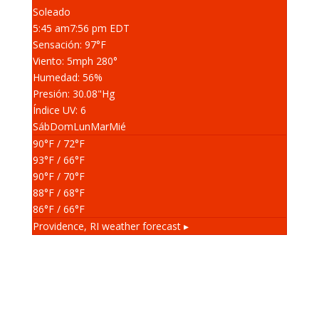
Soleado
5:45 am
7:56 pm EDT
Sensación: 97
°F
Viento: 5
mph
280
°
Humedad: 56
%
Presión: 30.08
"Hg
Índice UV: 6
Sáb
Dom
Lun
Mar
Mié
90
°F
/ 72
°F
93
°F
/ 66
°F
90
°F
/ 70
°F
88
°F
/ 68
°F
86
°F
/ 66
°F
Providence, RI
weather forecast ▸