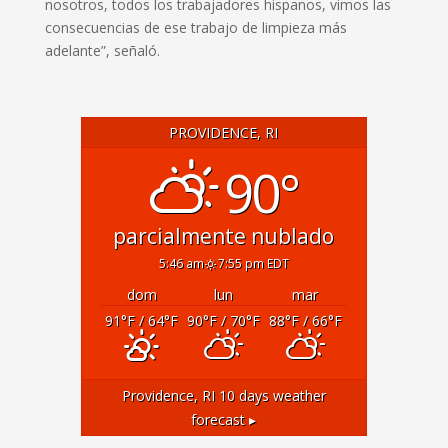
nosotros, todos los trabajadores hispanos, vimos las
consecuencias de ese trabajo de limpieza más
adelante”, señaló.
PROVIDENCE, RI
90°
parcialmente nublado
5:46 am
7:55 pm EDT
dom
lun
mar
91
°F
/ 64
°F
90
°F
/ 70
°F
88
°F
/ 66
°F
Providence, RI
10 days weather
forecast ▸