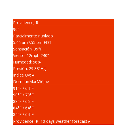
Providence, RI
90°
Parcialmente nublado
5:46 am
7:55 pm EDT
Sensación: 99
°F
Viento: 12
mph
240
°
Humedad: 56
%
Presión: 29.88
"Hg
Índice UV: 4
Dom
Lun
Mar
Mié
Jue
91
°F
/ 64
°F
90
°F
/ 70
°F
88
°F
/ 66
°F
84
°F
/ 64
°F
84
°F
/ 64
°F
Providence, RI
10 days weather forecast ▸