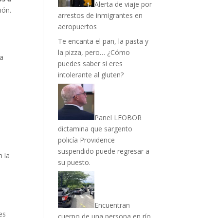
Alerta de viaje por
ión.
arrestos de inmigrantes en
aeropuertos
Te encanta el pan, la pasta y
la pizza, pero… ¿Cómo
 a
puedes saber si eres
intolerante al gluten?
Panel LEOBOR
dictamina que sargento
policía Providence
suspendido puede regresar a
n la
su puesto.
Encuentran
es
cuerpo de una persona en río