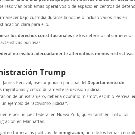
se resolvían problemas operativos o de espacio en centros de detenc
ermanecer bajo custodia durante la noche o incluso varios días en
tificación clara para ello.
nerar los derechos constitucionales
de los detenidos al someterlos
cterísticas punitivas.
federal no evaluó adecuadamente alternativas menos restrictivas
inistración Trump
 James Percival, asesor jurídico principal del
Departamento de
as migratorias y criticó duramente la decisión judicial.
ción de un extranjero, debería ocurrir lo mismo”, escribió Percival e
 un ejemplo de “activismo judicial”.
emente por un juez federal en Nueva York, quien también limitó los
migración en Manhattan.
egal en torno a las políticas de
inmigración
, uno de los temas central