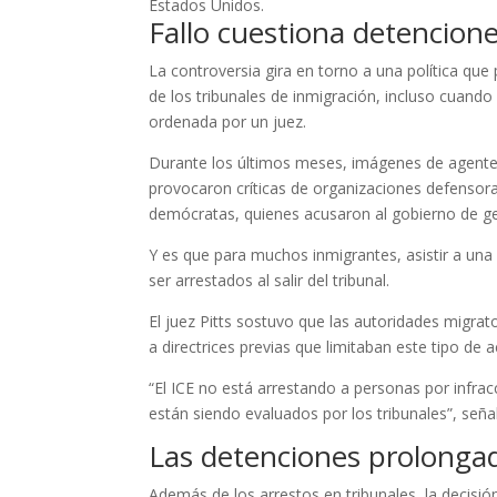
Estados Unidos.
Fallo cuestiona detencione
La controversia gira en torno a una política que
de los tribunales de inmigración, incluso cuand
ordenada por un juez.
Durante los últimos meses, imágenes de agentes 
provocaron críticas de organizaciones defensora
demócratas, quienes acusaron al gobierno de gen
Y es que para muchos inmigrantes, asistir a una a
ser arrestados al salir del tribunal.
El juez Pitts sostuvo que las autoridades migrat
a directrices previas que limitaban este tipo de 
“El ICE no está arrestando a personas por infra
están siendo evaluados por los tribunales”, seña
Las detenciones prolonga
Además de los arrestos en tribunales, la decisión