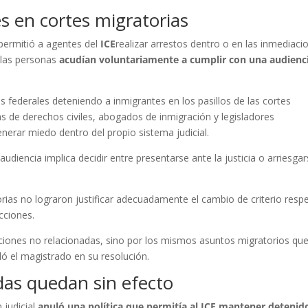
s en cortes migratorias
 permitió a agentes del
ICE
realizar arrestos dentro o en las inmediaci
o las personas
acudían voluntariamente a cumplir con una audienc
federales deteniendo a inmigrantes en los pasillos de las cortes
s de derechos civiles, abogados de inmigración y legisladores
erar miedo dentro del propio sistema judicial.
udiencia implica decidir entre presentarse ante la justicia o arriesga
orias no lograron justificar adecuadamente el cambio de criterio resp
acciones.
cciones no relacionadas, sino por los mismos asuntos migratorios qu
ló el magistrado en su resolución.
das quedan sin efecto
 judicial
anuló una política que permitía al ICE mantener detenid