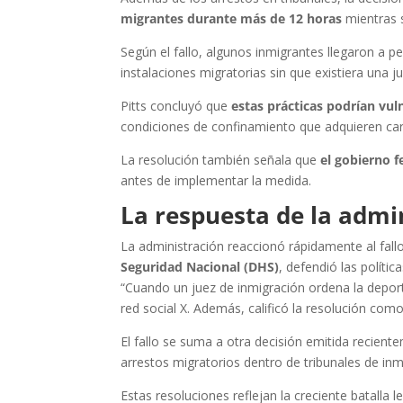
migrantes durante más de 12 horas
mientras 
Según el fallo, algunos inmigrantes llegaron a p
instalaciones migratorias sin que existiera una jus
Pitts concluyó que
estas prácticas podrían vul
condiciones de confinamiento que adquieren cara
La resolución también señala que
el gobierno 
antes de implementar la medida.
La respuesta de la adm
La administración reaccionó rápidamente al fallo.
Seguridad Nacional (DHS)
, defendió las polític
“Cuando un juez de inmigración ordena la deporta
red social X. Además, calificó la resolución como
El fallo se suma a otra decisión emitida recient
arrestos migratorios dentro de tribunales de in
Estas resoluciones reflejan la creciente batalla l