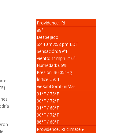
Providence, RI
88°
Despejado
5:44 am
7:58 pm EDT
Sensación: 99
°F
Viento: 11
mph
210
°
Humedad: 66
%
Presión: 30.05
"Hg
n
Índice UV: 1
ortes
Vie
Sáb
Dom
Lun
Mar
CE)
.
91
°F
/ 73
°F
iones
90
°F
/ 72
°F
odría
91
°F
/ 68
°F
90
°F
/ 72
°F
86
°F
/ 68
°F
ueron
Providence, RI
climate ▸
de