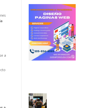
ones
ia
rse a
ecto
e
os a