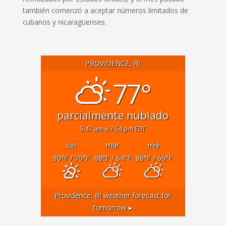
también comenzó a aceptar números limitados de
cubanos y nicaragüenses.
PROVIDENCE, RI
77°
parcialmente nublado
5:47 am
7:54 pm EDT
lun
mar
mié
90
°F
/ 70
°F
88
°F
/ 64
°F
86
°F
/ 66
°F
Providence, RI
weather forecast for
tomorrow ▸