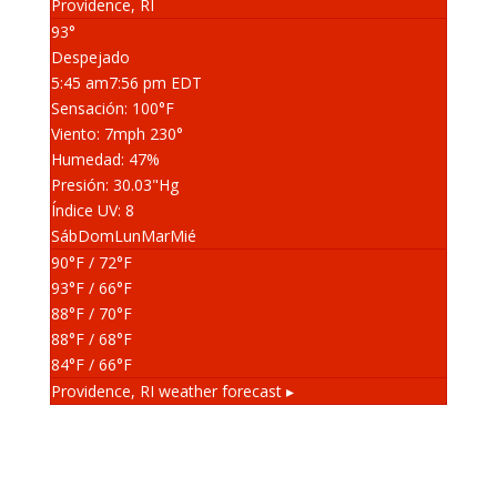
Providence, RI
93°
Despejado
5:45 am
7:56 pm EDT
Sensación: 100
°F
Viento: 7
mph
230
°
Humedad: 47
%
Presión: 30.03
"Hg
Índice UV: 8
Sáb
Dom
Lun
Mar
Mié
90
°F
/ 72
°F
93
°F
/ 66
°F
88
°F
/ 70
°F
88
°F
/ 68
°F
84
°F
/ 66
°F
Providence, RI
weather forecast ▸