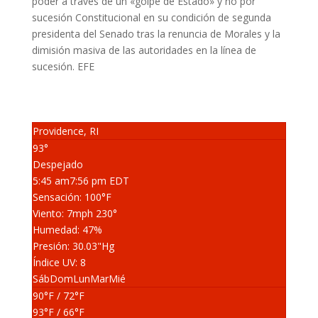
poder a través de un «golpe de Estado» y no por
sucesión Constitucional en su condición de segunda
presidenta del Senado tras la renuncia de Morales y la
dimisión masiva de las autoridades en la línea de
sucesión. EFE
Providence, RI
93°
Despejado
5:45 am
7:56 pm EDT
Sensación: 100
°F
Viento: 7
mph
230
°
Humedad: 47
%
Presión: 30.03
"Hg
Índice UV: 8
Sáb
Dom
Lun
Mar
Mié
90
°F
/ 72
°F
93
°F
/ 66
°F