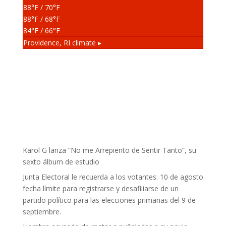
88
°F
/ 70
°F
88
°F
/ 68
°F
84
°F
/ 66
°F
Providence, RI
climate ▸
Karol G lanza “No me Arrepiento de Sentir Tanto”, su
sexto álbum de estudio
Junta Electoral le recuerda a los votantes: 10 de agosto
fecha límite para registrarse y desafiliarse de un
partido político para las elecciones primarias del 9 de
septiembre.