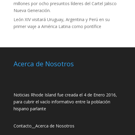
millones por ocho presuntos líderes del Cartel Jalisco
Nueva Generación.
León XIV visitará Uruguay, Argentina y Perú en su
primer viaje a América Latina como pontífice
Acerca de Nosotros
Noticias Rhode Island fue creada el 4 de Enero 2016,
para cubrir el vacío informativo entre la población
hispano parlante
Contacto
__
Acerca de Nosotros