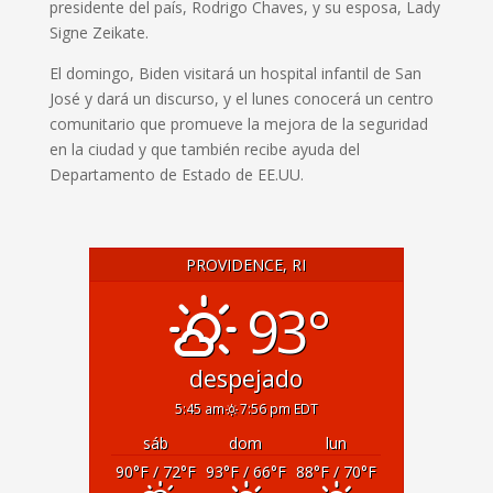
presidente del país, Rodrigo Chaves, y su esposa, Lady
Signe Zeikate.
El domingo, Biden visitará un hospital infantil de San
José y dará un discurso, y el lunes conocerá un centro
comunitario que promueve la mejora de la seguridad
en la ciudad y que también recibe ayuda del
Departamento de Estado de EE.UU.
PROVIDENCE, RI
93°
despejado
5:45 am
7:56 pm EDT
sáb
dom
lun
90
°F
/ 72
°F
93
°F
/ 66
°F
88
°F
/ 70
°F