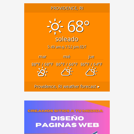
PROVIDENCE, RI
68°
soleado
5:49 am
7:52 pm EDT
mar
mié
jue
88
°F
/ 68
°F
86
°F
/ 66
°F
86
°F
/ 64
°F
Providence, RI
weather forecast ▸