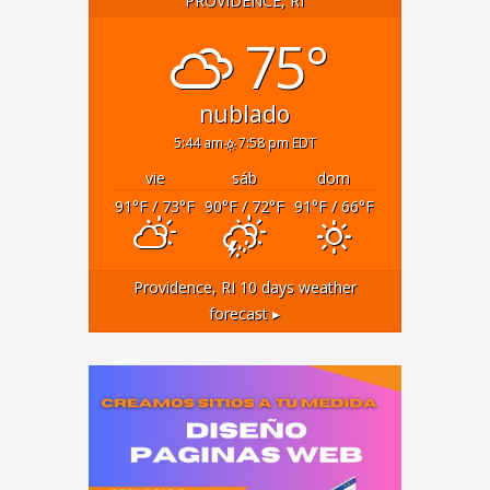
PROVIDENCE, RI
75°
nublado
5:44 am
7:58 pm EDT
vie
sáb
dom
91
°F
/ 73
°F
90
°F
/ 72
°F
91
°F
/ 66
°F
Providence, RI
10 days weather
forecast ▸