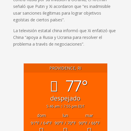
señaló que Putin y Xi acordaron que “es inadmisible
usar sanciones ilegítimas para lograr objetivos
egoístas de ciertos países”.
La televisión estatal china informó que Xi enfatizó que
China “apoya a Rusia y Ucrania para resolver el
problema a través de negociaciones”.
PROVIDENCE, RI
77°
despejado
5:46 am
7:55 pm EDT
dom
lun
mar
91
°F
/ 64
°F
90
°F
/ 70
°F
90
°F
/ 66
°F