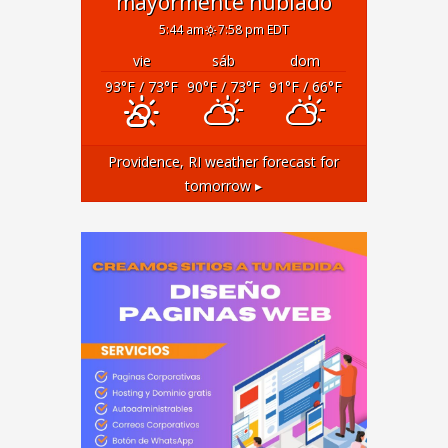
mayormente nublado
5:44 am
7:58 pm EDT
vie
sáb
dom
93
°F
/ 73
°F
90
°F
/ 73
°F
91
°F
/ 66
°F
Providence, RI
weather forecast for
tomorrow ▸