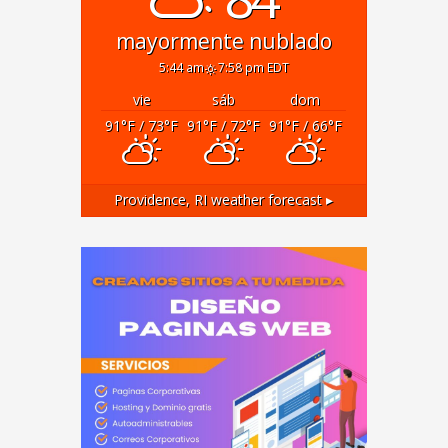
mayormente nublado
5:44 am
7:58 pm EDT
vie
sáb
dom
91
°F
/ 73
°F
91
°F
/ 72
°F
91
°F
/ 66
°F
Providence, RI
weather forecast ▸