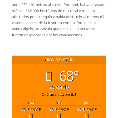
unos 250 kilómetros al sur de Portland, había arrasado
más de 162.000 hectáreas de matorral y madera
afectados por la sequía y había destruido al menos 67
viviendas cerca de la frontera con California. En su
punto álgido, se calcula que unas 2.000 personas
fueron desplazadas por las evacuaciones.
PROVIDENCE, RI
68°
soleado
5:49 am
7:52 pm EDT
mar
mié
jue
88
°F
/ 68
°F
86
°F
/ 66
°F
86
°F
/ 64
°F