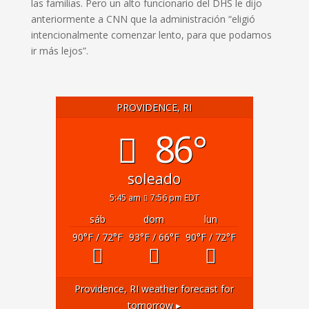
las familias. Pero un alto funcionario del DHS le dijo
anteriormente a CNN que la administración “eligió
intencionalmente comenzar lento, para que podamos
ir más lejos”.
PROVIDENCE, RI
86°
soleado
5:45 am
7:56 pm EDT
sáb
dom
lun
90
°F
/ 72
°F
93
°F
/ 66
°F
90
°F
/ 72
°F
Providence, RI
weather forecast for
tomorrow ▸