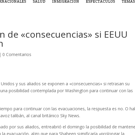
RNACIONALES
SALUD
INMIGRACIÓN
ESPECTÁCULOS
TEMAS
en de «consecuencias» si EEUU
n
|
0 Comentarios
s Unidos y sus aliados se exponen a «consecuencias» si retrasan su
o, una posibilidad contemplada por Washington para continuar con las
tiempo para continuar con las evacuaciones, la respuesta es no. O ha
voz talibán, al canal británico Sky News.
nado por sus aliados, entreabrió el domingo la posibilidad de mantene
 la evacuación, algo que para Shaheen significaría «prolongar la