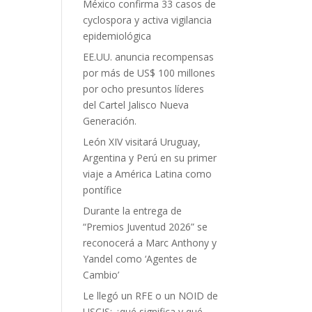
México confirma 33 casos de
cyclospora y activa vigilancia
epidemiológica
EE.UU. anuncia recompensas
por más de US$ 100 millones
por ocho presuntos líderes
del Cartel Jalisco Nueva
Generación.
León XIV visitará Uruguay,
Argentina y Perú en su primer
viaje a América Latina como
pontífice
Durante la entrega de
“Premios Juventud 2026” se
reconocerá a Marc Anthony y
Yandel como ‘Agentes de
Cambio’
Le llegó un RFE o un NOID de
USCIS: ¿qué significa y qué