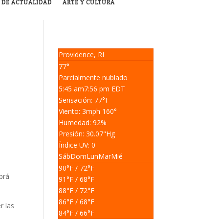
 DE ACTUALIDAD
ARTE Y CULTURA
Providence, RI
77°
Parcialmente nublado
5:45 am
7:56 pm EDT
Sensación: 77
°F
Viento: 3
mph
160
°
Humedad: 92
%
Presión: 30.07
"Hg
Índice UV: 0
Sáb
Dom
Lun
Mar
Mié
90
°F
/ 72
°F
brá
91
°F
/ 68
°F
88
°F
/ 72
°F
86
°F
/ 68
°F
r las
84
°F
/ 66
°F