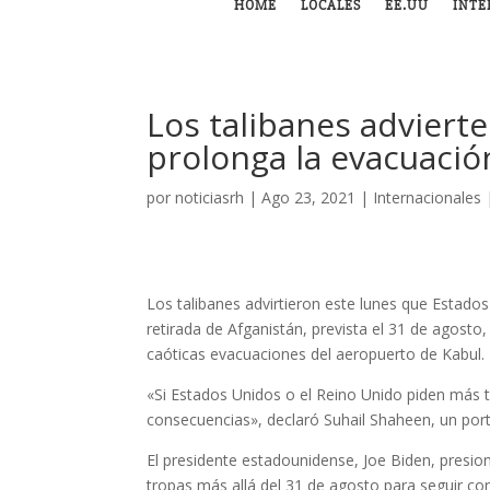
HOME
LOCALES
EE.UU
INTE
Los talibanes adviert
prolonga la evacuació
por
noticiasrh
|
Ago 23, 2021
|
Internacionales
Los talibanes advirtieron este lunes que Estado
retirada de Afganistán, prevista el 31 de agost
caóticas evacuaciones del aeropuerto de Kabul.
«Si Estados Unidos o el Reino Unido piden más 
consecuencias», declaró Suhail Shaheen, un porta
El presidente estadounidense, Joe Biden, presio
tropas más allá del 31 de agosto para seguir con