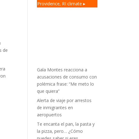
Providence, RI
climate ▸
u
s de
era
Gala Montes reacciona a
ron
acusaciones de consumo con
polémica frase: “Me meto lo
que quiera”
Alerta de viaje por arrestos
de inmigrantes en
aeropuertos
Te encanta el pan, la pasta y
la pizza, pero… ¿Cómo
puedes saber si eres