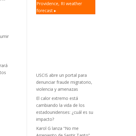
Providence, RI
weather
forecast ▸
sumir
rará
tos
USCIS abre un portal para
denunciar fraude migratorio,
violencia y amenazas
El calor extremo está
cambiando la vida de los
estadounidenses: ¿cuál es su
impacto?
Karol G lanza “No me
Arrepiento de Sentir Tanto”,