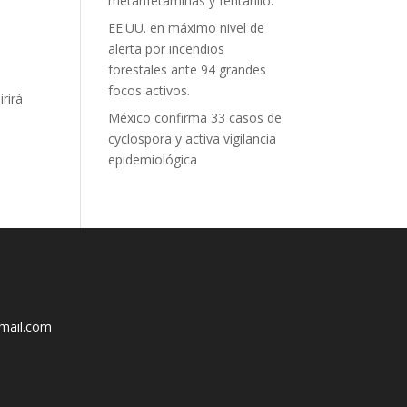
metanfetaminas y fentanilo.
EE.UU. en máximo nivel de
alerta por incendios
forestales ante 94 grandes
focos activos.
irirá
México confirma 33 casos de
cyclospora y activa vigilancia
epidemiológica
mail.com