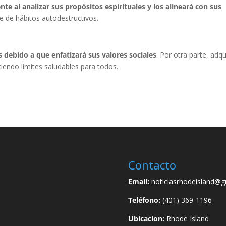
nte al analizar sus propósitos espirituales y los alineará con sus
e de hábitos autodestructivos.
 debido a que enfatizará sus valores sociales
. Por otra parte, adqu
eciendo límites saludables para todos.
Contacto
Email:
noticiasrhodeisland@g
Teléfono:
(401) 369-1196
Ubicacion:
Rhode Island