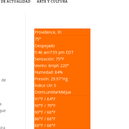
 DE ACTUALIDAD
ARTE Y CULTURA
Providence, RI
75°
Despejado
5:46 am
7:55 pm EDT
Sensación: 75
°F
Viento: 6
mph
220
°
Humedad: 84
%
Presión: 29.97
"Hg
d de
Índice UV: 0
Dom
Lun
Mar
Mié
Jue
91
°F
/ 64
°F
a
90
°F
/ 70
°F
 que
90
°F
/ 66
°F
86
°F
/ 66
°F
86
°F
/ 66
°F
sta