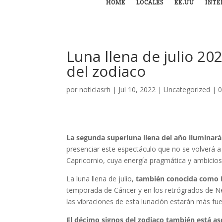
HOME
LOCALES
EE.UU
INTE
Luna llena de julio 2
del zodiaco
por
noticiasrh
|
Jul 10, 2022
|
Uncategorized
|
0
La segunda superluna llena del año iluminará 
presenciar este espectáculo que no se volverá a 
Capricornio, cuya energía pragmática y ambiciosa
La luna llena de julio,
también conocida como L
temporada de Cáncer y en los retrógrados de Ne
las vibraciones de esta lunación estarán más fu
El décimo signos del zodiaco también está aso