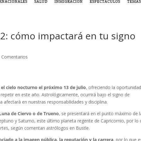
RNACIONALES
SALUD
INMIGRACIÓN
ESPECTÁCULOS
TEMAS
022: cómo impactará en tu signo
 Comentarios
el cielo nocturno el próximo 13 de julio
, ofreciendo la oportunida
repetir en este año. Astrológicamente, ocurrirá bajo el signo de
 afectará en nuestras responsabilidades y disciplina.
una de Ciervo o de Trueno
, se presentará en el punto máximo de l
ptuno y Saturno, este último planeta regente de Capricornio, por lo
ertes, según comentan astrólogos en Bustle.
ciado a la imagen pública, la reputación y la carrera
, por lo que e